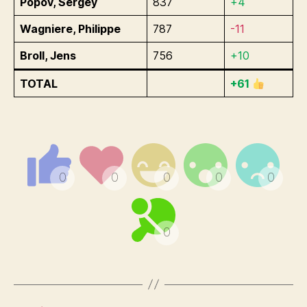
Popov, Sergey
837
+4
Wagniere, Philippe
787
-11
Broll, Jens
756
+10
TOTAL
+61