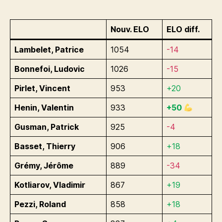
2023
Nouv. ELO
ELO diff.
Lambelet, Patrice
1054
-14
Bonnefoi, Ludovic
1026
-1
5
Pirlet, Vincent
953
+20
Henin, Valentin
933
+50
Gusman, Patrick
925
-4
Basset, Thierry
906
+18
Grémy, Jérôme
889
-34
Kotliarov, Vladimir
867
+19
Pezzi, Roland
858
+18