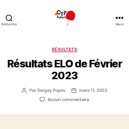
Recherche
Menu
CTT
Eysins
Catégories
RÉSULTATS
Résultats ELO de Février
2023
Par
Sergey Popov
mars 11, 2023
Auteur
Date
de
de
sur
Aucun commentaire
l’article
l’article
Résultats
ELO
de
Février