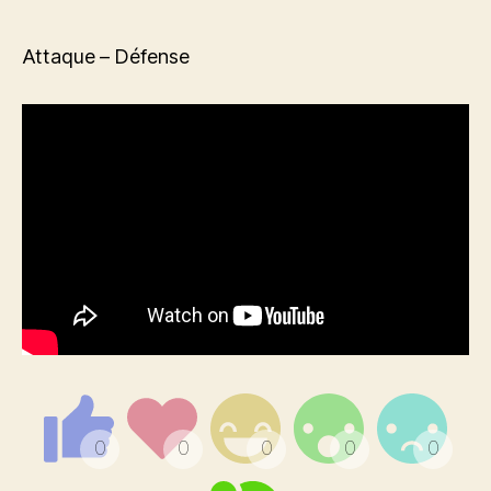
2014
Highlights:
Ma
Attaque – Défense
Long
vs
Masato
Shiono