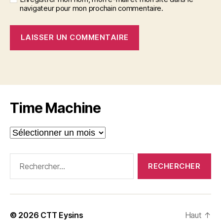
navigateur pour mon prochain commentaire.
A
l
t
e
r
Time Machine
n
a
Time
t
Machine
i
v
Rechercher :
e
:
© 2026
CTT Eysins
Haut
↑