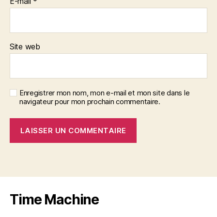
E-mail
*
Site web
Enregistrer mon nom, mon e-mail et mon site dans le
navigateur pour mon prochain commentaire.
A
l
t
e
r
Time Machine
n
a