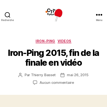
Recherche
Menu
CTT
Eysins
Catégories
IRON-PING
VIDEOS
Iron-Ping 2015, fin de la
finale en vidéo
Par
Thierry Basset
mai 26, 2015
Auteur
Date
de
de
sur
Aucun commentaire
l’article
l’article
Iron-
Ping
2015,
fin