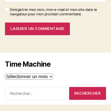
Enregistrer mon nom, mon e-mail et mon site dans le
navigateur pour mon prochain commentaire.
A
l
t
e
r
Time Machine
n
a
Time
t
Machine
i
v
Rechercher :
e
: