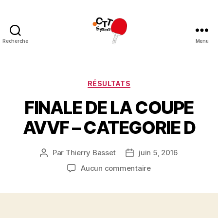
Recherche
Menu
CTT
Eysins
Catégories
RÉSULTATS
FINALE DE LA COUPE
AVVF – CATEGORIE D
Par
Thierry Basset
juin 5, 2016
Auteur
Date
de
de
sur
Aucun commentaire
l’article
l’article
FINALE
DE
LA
COUPE