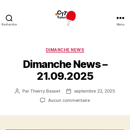
Recherche
Menu
CTT
Eysins
Catégories
DIMANCHE NEWS
Dimanche News –
21.09.2025
Par
Thierry Basset
septembre 22, 2025
Auteur
Date
de
de
sur
Aucun commentaire
l’article
l’article
Dimanche
News
–
21.09.2025