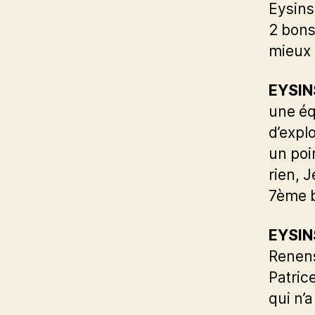
Eysins
2 bons
mieux 
EYSINS
une éq
d’explo
un poi
rien, 
7ème b
EYSINS
Renens
Patric
qui n’