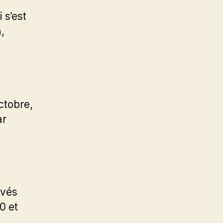
 s’est
,
ctobre,
ar
uvés
0 et