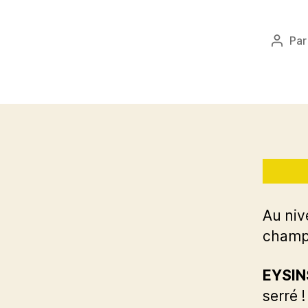
Pa
Auteu
de
l’artic
Au niv
champi
EYSINS
serré !