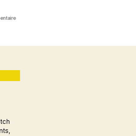
sur
entaire
Dimanche
News
–
15.10.2023
atch
nts,