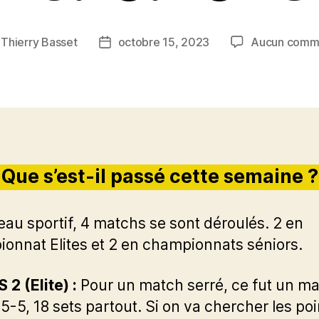
r
Thierry Basset
octobre 15, 2023
Aucun comm
r
Date
de
le
l’article
Que s’est-il passé cette semaine ?
eau sportif, 4 matchs se sont déroulés. 2 en
onnat Elites et 2 en championnats séniors.
 2 (Elite) :
Pour un match serré, ce fut un m
 5-5, 18 sets partout. Si on va chercher les poi