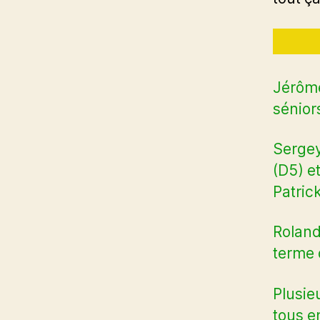
Jérôme
sénior
Sergey
(D5) et
Patric
Roland
terme 
Plusie
tous e