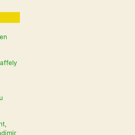
 en
affely
u
nt,
adimir