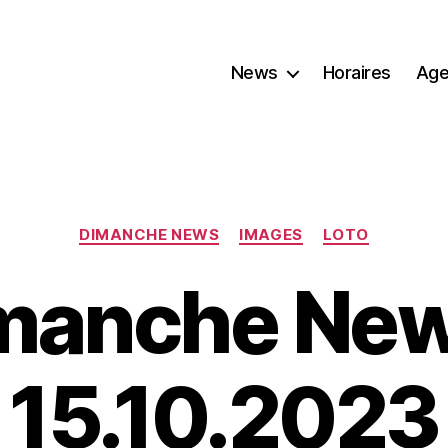
News
Horaires
Age
Catégories
DIMANCHE NEWS
IMAGES
LOTO
manche New
15.10.2023