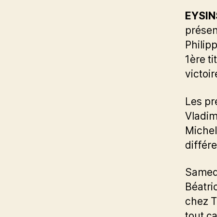
EYSINS
présen
Philip
1ère t
victoir
Les pr
Vladim
Michel
différ
Samedi
Béatri
chez T
tout ç