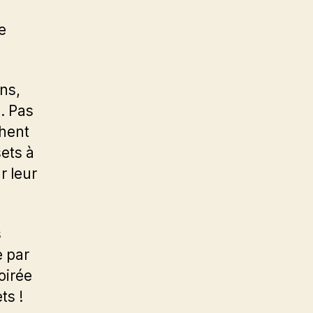
e
ns,
. Pas
hent
ets à
r leur
s
e par
oirée
ts !