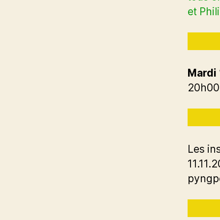
et Phil
Mardi 
20h00 
Les in
11.11.
pyngp