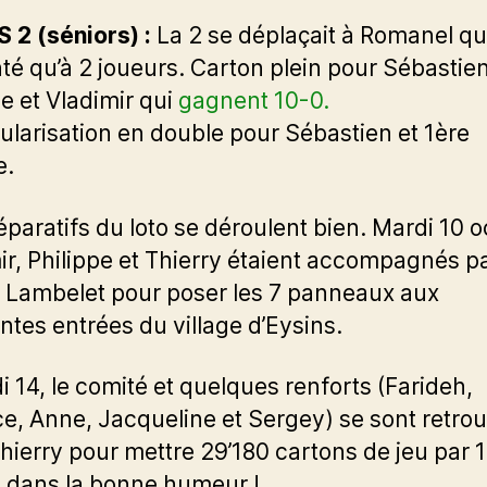
 2 (séniors) :
La 2 se déplaçait à Romanel qui
té qu’à 2 joueurs. Carton plein pour Sébastien
pe et Vladimir qui
gagnent 10-0.
itularisation en double pour Sébastien et 1ère
e.
éparatifs du loto se déroulent bien. Mardi 10 o
ir, Philippe et Thierry étaient accompagnés p
 Lambelet pour poser les 7 panneaux aux
entes entrées du village d’Eysins.
 14, le comité et quelques renforts (Farideh,
ce, Anne, Jacqueline et Sergey) se sont retro
hierry pour mettre 29’180 cartons de jeu par 1
a dans la bonne humeur !