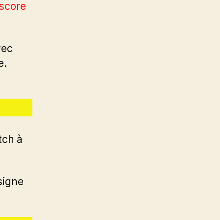
 score
vec
e.
tch à
signe