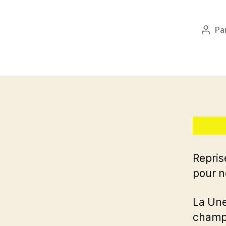
Pa
Aute
de
l’arti
Repris
pour n
La Une
champi