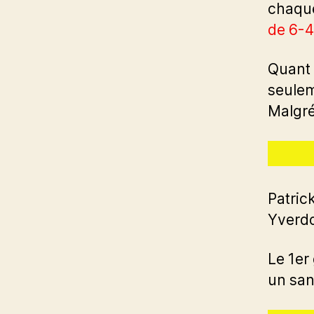
chaque
de 6-4
Quant 
seulem
Malgré 
Patric
Yverd
Le 1er
un san