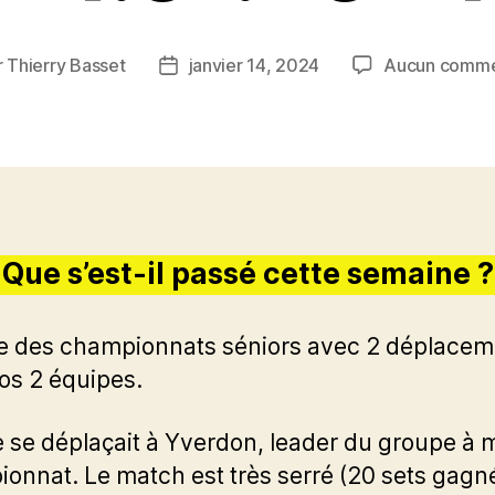
r
Thierry Basset
janvier 14, 2024
Aucun comme
ur
Date
de
cle
l’article
Que s’est-il passé cette semaine ?
e des championnats séniors avec 2 déplacem
os 2 équipes.
 se déplaçait à Yverdon, leader du groupe à 
onnat. Le match est très serré (20 sets gagn