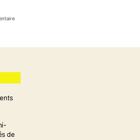
sur
ntaire
Dimanche
News
–
14.01.2024
ents
mi-
és de