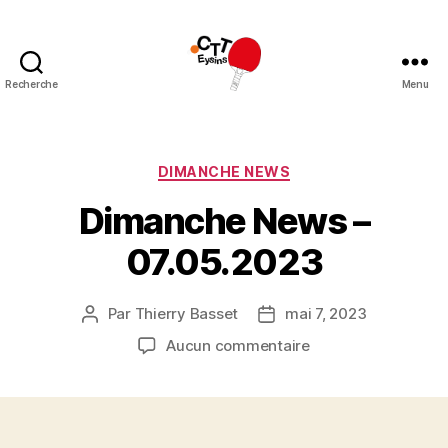
Recherche
Menu
CTT
Eysins
Catégories
DIMANCHE NEWS
Dimanche News –
07.05.2023
Par
Thierry Basset
mai 7, 2023
Auteur
Date
de
de
sur
Aucun commentaire
l’article
l’article
Dimanche
News
–
07.05.2023