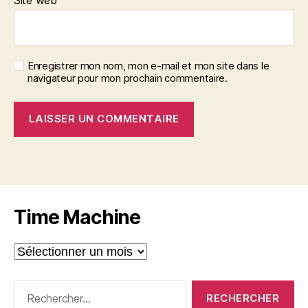
Enregistrer mon nom, mon e-mail et mon site dans le
navigateur pour mon prochain commentaire.
A
l
t
e
r
Time Machine
n
a
Time
t
Machine
i
v
Rechercher :
e