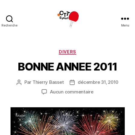
Recherche
Menu
CTT
Eysins
Catégories
DIVERS
BONNE ANNEE 2011
Par
Thierry Basset
décembre 31, 2010
Auteur
Date
de
de
sur
Aucun commentaire
l’article
l’article
BONNE
ANNEE
2011