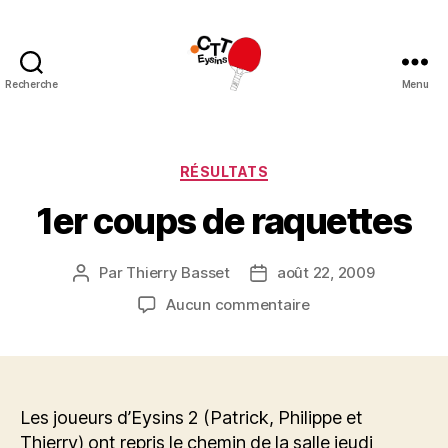
Recherche
Menu
CTT
Eysins
Catégories
RÉSULTATS
1er coups de raquettes
Par
Thierry Basset
août 22, 2009
Auteur
Date
de
de
sur
Aucun commentaire
l’article
l’article
1er
coups
de
raquettes
Les joueurs d’Eysins 2 (Patrick, Philippe et
Thierry) ont repris le chemin de la salle jeudi